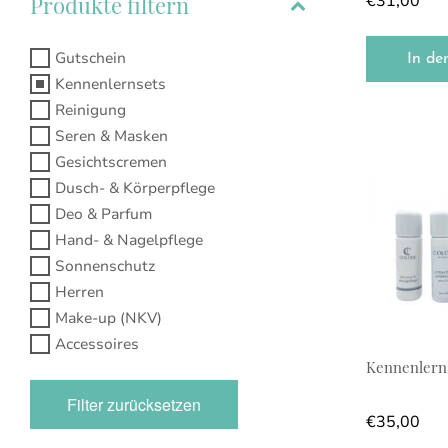
Produkte filtern
€
31,00
Gutschein
In de
Kennenlernsets
Reinigung
Seren & Masken
Gesichtscremen
Dusch- & Körperpflege
Deo & Parfum
Hand- & Nagelpflege
Sonnenschutz
Herren
Make-up (NKV)
Accessoires
Kennenlerns
Filter zurücksetzen
€
35,00