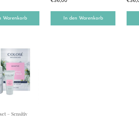
€
36,00
€
36,
n Warenkorb
In den Warenkorb
et – Sensitiv