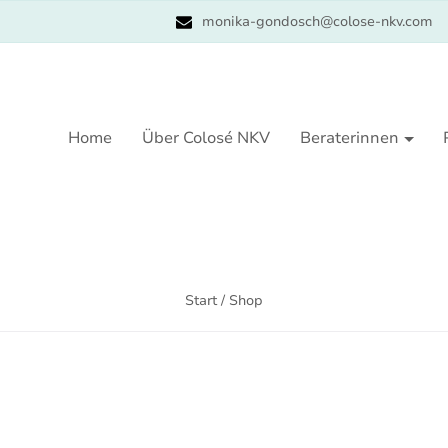
monika-gondosch@colose-nkv.com
Home
Über Colosé NKV
Beraterinnen
Start
/ Shop